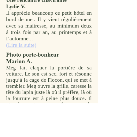
Une rencontre chavirante
Lydie V.
Il apprécie beaucoup ce petit hôtel en
bord de mer. Il y vient régulièrement
avec sa maitresse, au minimum deux
à trois fois par an, au printemps et à
l’automne...
(Lire la suite)
Photo porte-bonheur
Marion A.
Meg fait claquer la portière de sa
voiture. Le son est sec, fort et résonne
jusqu’à la cage de Flocon, qui se met à
trembler. Meg ouvre la grille, caresse la
tête du lapin juste là où il préfère, là où
la fourrure est à peine plus douce. Il
s’apaise et sa maîtresse cale
confortablement sa cage sur sa valise
avant de quitter le parking. Clac ! Clac
! Clac ! Les talons de ses escarpins
tapent le goudron des allées puis le
faux marbre des dalles du hall de